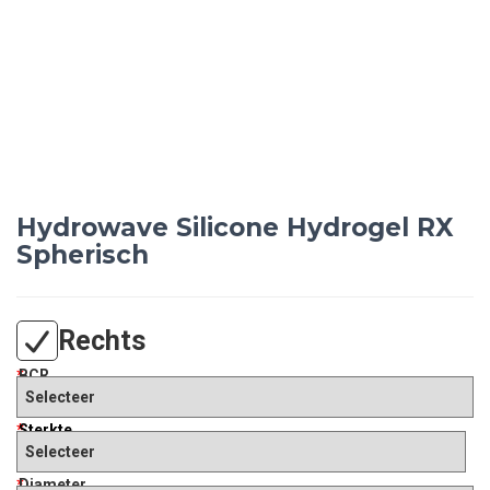
Hydrowave Silicone Hydrogel RX
Spherisch
Rechts
*
BCR
*
Sterkte
*
Diameter