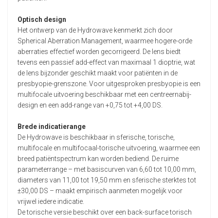
Optisch design
Het ontwerp van de Hydrowave kenmerkt zich door
Spherical Aberration Management, waarmee hogere-orde
aberraties effectief worden gecorrigeerd. De lens biedt
tevens een passief add-effect van maximaal 1 dioptrie, wat
de lens bijzonder geschikt maakt voor patiënten in de
presbyopie-grenszone. Voor uitgesproken presbyopie is een
multifocale uitvoering beschikbaar met een centreernabij-
design en een add-range van +0,75 tot +4,00 DS.
Brede indicatierange
De Hydrowave is beschikbaar in sferische, torische,
multifocale en multifocaal-torische uitvoering, waarmee een
breed patiëntspectrum kan worden bediend. De ruime
parameterrange – met basiscurven van 6,60 tot 10,00 mm,
diameters van 11,00 tot 19,50 mm en sferische sterktes tot
±30,00 DS – maakt empirisch aanmeten mogelijk voor
vrijwel iedere indicatie.
De torische versie beschikt over een back-surface torisch