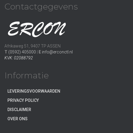
Contactgegevens
Afrikaweg 51, 9407 TP ASSEN
T
(0592) 405000
|
E
info@erconctl.nl
KVK: 02088792
Informatie
LEVERINGSVOORWAARDEN
PRIVACY POLICY
DISCLAIMER
OVER ONS