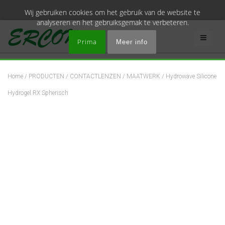
Wij gebruiken cookies om het gebruik van de website te
analyseren en het gebruiksgemak te verbeteren.
Prima
Meer info
Home
/
PRODUCTEN
/
CONTACTLENZEN
/
MAATWERK
/ Hydrowave Silicone
Hydrogel RX Spherisch