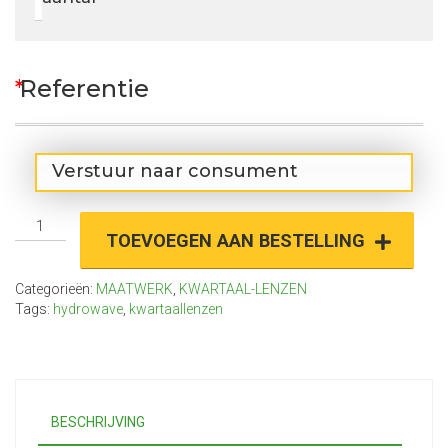
*
Referentie
Verstuur naar consument
Hydrowave
TOEVOEGEN AAN BESTELLING
Silicone
Hydrogel
RX
Categorieën:
MAATWERK
,
KWARTAAL-LENZEN
Spherisch
Tags:
hydrowave
,
kwartaallenzen
aantal
BESCHRIJVING