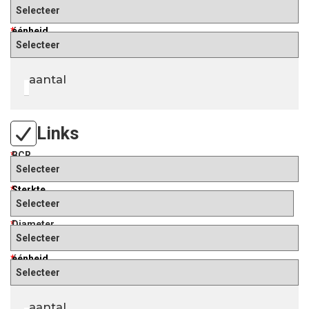
*
éénheid
aantal
Links
*
BCR
*
Sterkte
*
Diameter
*
éénheid
aantal