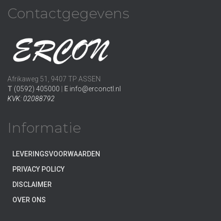
Contactgegevens
Afrikaweg 51, 9407 TP ASSEN
T
(0592) 405000
|
E
info@erconctl.nl
KVK: 02088792
Informatie
LEVERINGSVOORWAARDEN
PRIVACY POLICY
DISCLAIMER
OVER ONS