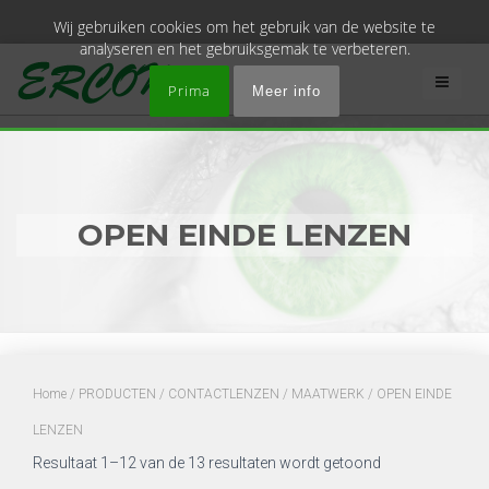
Wij gebruiken cookies om het gebruik van de website te
analyseren en het gebruiksgemak te verbeteren.
Prima
Meer info
OPEN EINDE LENZEN
Home
/
PRODUCTEN
/
CONTACTLENZEN
/
MAATWERK
/ OPEN EINDE
LENZEN
Resultaat 1–12 van de 13 resultaten wordt getoond