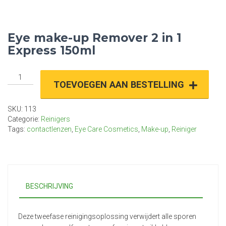
Eye make-up Remover 2 in 1
Express 150ml
Eye
TOEVOEGEN AAN BESTELLING
make-
up
Remover
SKU:
113
2
Categorie:
Reinigers
in
Tags:
contactlenzen
,
Eye Care Cosmetics
,
Make-up
,
Reiniger
1
Express
150ml
aantal
BESCHRIJVING
Deze tweefase reinigingsoplossing verwijdert alle sporen