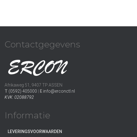
Contactgegevens
Afrikaweg 51, 9407 TP ASSEN
T
(0592) 405000
|
E
info@erconctl.nl
KVK: 02088792
Informatie
LEVERINGSVOORWAARDEN