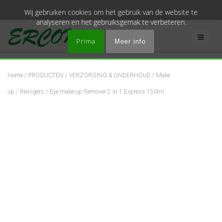
Wij gebruiken cookies om het gebruik van de website te
analyseren en het gebruiksgemak te verbeteren.
Prima
Meer info
Home
/
PRODUCTEN
/
VERZORGING & ONDERHOUD
/
Make
up
/
Reinigers
/ Eye make-up Remover 2 in 1 Express 150ml